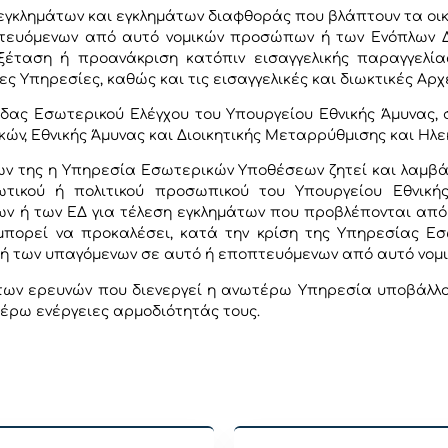
 εγκλημάτων και εγκλημάτων διαφθοράς που βλάπτουν τα οι
ευόμενων από αυτό νομικών προσώπων ή των Ενόπλων Δυν
έταση ή προανάκριση κατόπιν εισαγγελικής παραγγελίας
ς Υπηρεσίες, καθώς και τις εισαγγελικές και διωκτικές Αρχ
ς Εσωτερικού Ελέγχου του Υπουργείου Εθνικής Άμυνας, σύμ
ών, Εθνικής Άμυνας και Διοικητικής Μεταρρύθμισης και Ηλε
 της η Υπηρεσία Εσωτερικών Υποθέσεων ζητεί και λαμβάνε
ωτικού ή πολιτικού προσωπικού του Υπουργείου Εθνικ
ή των ΕΔ για τέλεση εγκλημάτων που προβλέπονται από τι
μπορεί να προκαλέσει, κατά την κρίση της Υπηρεσίας Εσ
 ή των υπαγόμενων σε αυτό ή εποπτευόμενων από αυτό νομ
των ερευνών που διενεργεί η ανωτέρω Υπηρεσία υποβάλλοντ
έρω ενέργειες αρμοδιότητάς τους.